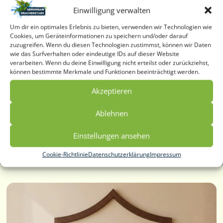
wollen, was Jugendliche heute wirklich belastet – und
Einwilligung verwalten
wie sie unterstützend präsent bleiben können, auch
Um dir ein optimales Erlebnis zu bieten, verwenden wir Technologien wie
wenn Gespräche schwieriger werden.
Cookies, um Geräteinformationen zu speichern und/oder darauf
zuzugreifen. Wenn du diesen Technologien zustimmst, können wir Daten
Sie erhalten Klarheit, Hintergrundwissen und konkrete
wie das Surfverhalten oder eindeutige IDs auf dieser Website
verarbeiten. Wenn du deine Einwilligung nicht erteilst oder zurückziehst,
Ansätze, um Vertrauen zu halten, Orientierung zu
können bestimmte Merkmale und Funktionen beeinträchtigt werden.
geben und Jugendliche ernst zu nehmen – ohne
Kontrolle, aber mit echter Verbindung.
Akzeptieren
Ablehnen
Jetzt Elternvortrag buchen
Einstellungen ansehen
Cookie-Richtlinie
Datenschutzerklärung
Impressum