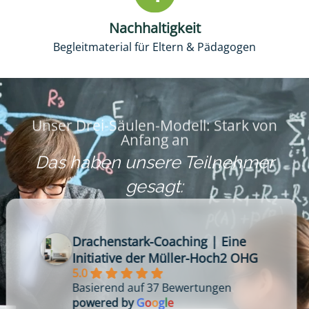
Nachhaltigkeit
Begleitmaterial für Eltern & Pädagogen
Unser Drei-Säulen-Modell: Stark von
Anfang an
Das haben unsere Teilnehmer
gesagt:
Drachenstark-Coaching | Eine
Initiative der Müller-Hoch2 OHG
5.0
Basierend auf 37 Bewertungen
powered by
G
o
o
g
l
e