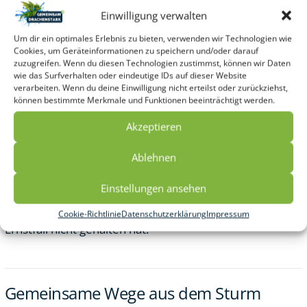
Einwilligung verwalten
Um dir ein optimales Erlebnis zu bieten, verwenden wir Technologien wie
Cookies, um Geräteinformationen zu speichern und/oder darauf
Der Sprung von Sonne auf Gewitter ist kein Akt der
zuzugreifen. Wenn du diesen Technologien zustimmst, können wir Daten
wie das Surfverhalten oder eindeutige IDs auf dieser Website
Willkür, sondern ein Zeichen für die Notwendigkeit, in
verarbeiten. Wenn du deine Einwilligung nicht erteilst oder zurückziehst,
einer tiefen Verletzung sofortige Distanz und Klarheit zu
können bestimmte Merkmale und Funktionen beeinträchtigt werden.
schaffen.
Akzeptieren
Doch in der Wirkung lehrt dieser radikale Weg eher
Ablehnen
Scham als Einsicht. Die Berechenbarkeit geht verloren.
Einstellungen ansehen
Die Beziehung zwischen Lehrkraft und Kind gerät ins
Wanken, weil das „Sicherheitssystem“ der Skala im
Cookie-Richtlinie
Datenschutzerklärung
Impressum
Ernstfall nicht gehalten hat.
Gemeinsame Wege aus dem Sturm