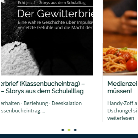
bucheintrag) –
Medienzeit – Was Eltern je
em Schulalltag
müssen!
ng · Deeskalation
Handy-Zoff adé: Wie du dein Kind
.
Dschungel sicher...
weiterlesen