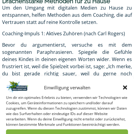
Drachenstarke Methoden für zu Hause
Um den Umgang mit digitalen Medien zu Hause zu
entspannen, helfen Methoden aus dem Coaching, die auf
Vertrauen statt auf reine Kontrolle setzen.
Coaching-Impuls 1: Aktives Zuhören (nach Carl Rogers)
Bevor du argumentierst, versuche es mit dem
sogenannten Paraphrasieren. Spiegele die Gefühle
deines Kindes in deinen eigenen Worten wider. Wenn es
frustriert ist, weil die Spielzeit vorbei ist, sage: „Ich merke,
du bist gerade richtig sauer, weil du gerne noch
weitergespielt hättest.“ Wichtig dabei: Du musst nicht mit
Einwilligung verwalten
dem Frust einverstanden sein, um ihn zu validieren.
Wenn dein Kind sich verstanden fühlt, sinkt der
Um dir ein optimales Erlebnis zu bieten, verwenden wir Technologien wie
Widerstand und es entsteht Raum für Zusammenarbeit.
Cookies, um Geräteinformationen zu speichern und/oder darauf
zuzugreifen. Wenn du diesen Technologien zustimmst, können wir Daten
Coaching-Impuls 2: Externalisierung Mache das Problem
wie das Surfverhalten oder eindeutige IDs auf dieser Website
verarbeiten. Wenn du deine Einwilligung nicht erteilst oder zurückziehst,
nicht zum Charakterzug deines Kindes.
können bestimmte Merkmale und Funktionen beeinträchtigt werden.
Dein Kind ist nicht „handysüchtig“, sondern ihr kämpft