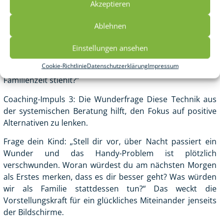
Akzeptieren
gemeinsam gegen das „Digitale Klebemonster“ oder den
„Aufmerksamkeitsräuber“. Mein Tipp: Setzt euch
Ablehnen
zusammen hin und zeichnet dieses Monster. Das schafft
eine spielerische Distanz und macht euch zu einem Team
Einstellungen ansehen
gegen den Reizüberfluter. Fragt euch gemeinsam: „Wie
Cookie-Richtlinie
Datenschutzerklärung
Impressum
können wir heute verhindern, dass das Monster unsere
Familienzeit stiehlt?“
Coaching-Impuls 3: Die Wunderfrage Diese Technik aus
der systemischen Beratung hilft, den Fokus auf positive
Alternativen zu lenken.
Frage dein Kind: „Stell dir vor, über Nacht passiert ein
Wunder und das Handy-Problem ist plötzlich
verschwunden. Woran würdest du am nächsten Morgen
als Erstes merken, dass es dir besser geht? Was würden
wir als Familie stattdessen tun?“ Das weckt die
Vorstellungskraft für ein glückliches Miteinander jenseits
der Bildschirme.