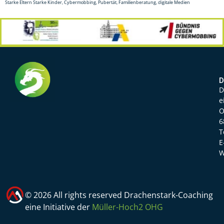
Starke Eltern Starke Kinder, Cybermobbing, Pubertät, Familienberatung, digitale Medien
D
D
e
O
6
T
E
W
©
2026
All rights reserved Drachenstark-Coaching
eine Initiative der
Müller-Hoch2 OHG