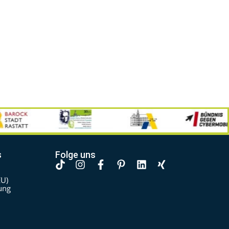
s
Folge uns
EU)
ung