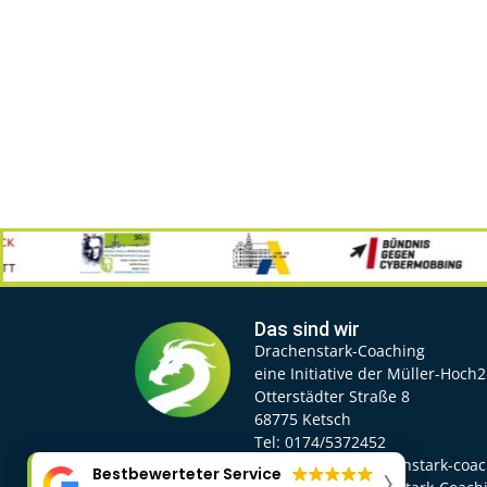
Das sind wir
Drachenstark-Coaching
eine Initiative der Müller-Hoch
Otterstädter Straße 8
68775 Ketsch
Tel: 0174/5372452
E-Mail: info@drachenstark-coa
Bestbewerteter Service