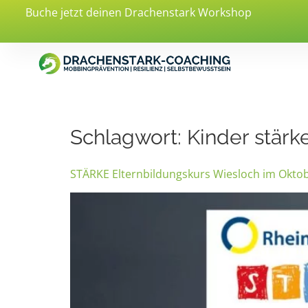
Buche jetzt deinen Drachenstark Workshop
Schlagwort:
Kinder stärk
STÄRKE Elternbildungskurs Wiesloch im Okto