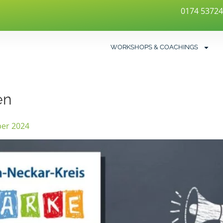
0174 5372
WORKSHOPS & COACHINGS
en
ber 2024