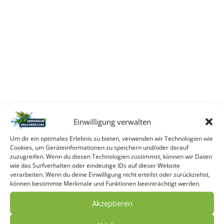
Einwilligung verwalten
DRACHENSTARK IN
Um dir ein optimales Erlebnis zu bieten, verwenden wir Technologien wie
Cookies, um Geräteinformationen zu speichern und/oder darauf
DER PRESSE
zuzugreifen. Wenn du diesen Technologien zustimmst, können wir Daten
wie das Surfverhalten oder eindeutige IDs auf dieser Website
Elternvortrag in
Ketsch
verarbeiten. Wenn du deine Einwilligung nicht erteilst oder zurückziehst,
können bestimmte Merkmale und Funktionen beeinträchtigt werden.
Im Oktober hat in der Gemeindebücherei Ketsch ein
Akzeptieren
Elternvortrag zum Thema Mobbing und Kinder stärken
stattgefunden.