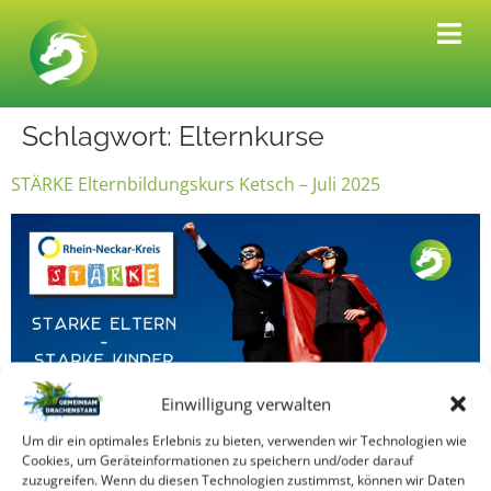
Schlagwort:
Elternkurse
STÄRKE Elternbildungskurs Ketsch – Juli 2025
Einwilligung verwalten
Neuer STÄRKE Elternbildungskurs in Ketsch Starke
Kinder durch Selbstbewusstsein & Resilienz Jetzt
Um dir ein optimales Erlebnis zu bieten, verwenden wir Technologien wie
Cookies, um Geräteinformationen zu speichern und/oder darauf
kostenfrei anmelden! Drachenstark-Coaching – Wir
zuzugreifen. Wenn du diesen Technologien zustimmst, können wir Daten