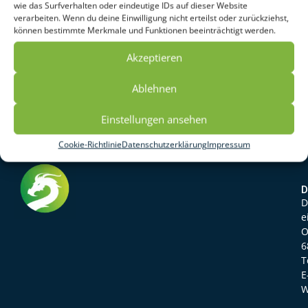
stärken Eltern und ihre Kinder! STÄRKE
wie das Surfverhalten oder eindeutige IDs auf dieser Website
Elternbildungskurs Der drachenstarke Kurs für Eltern
verarbeiten. Wenn du deine Einwilligung nicht erteilst oder zurückziehst,
können bestimmte Merkmale und Funktionen beeinträchtigt werden.
Eine Kooperation von: Finanziert durch das Ministerium
für Soziales, Gesundheit und Integration aus
Akzeptieren
Landesmitteln, die der Landtag von Baden-Württemberg
beschlossen hat. Starke Eltern – Starke Kinder […]
Ablehnen
Einstellungen ansehen
Cookie-Richtlinie
Datenschutzerklärung
Impressum
D
D
e
O
6
T
E
W