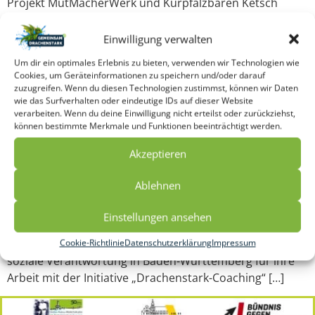
Projekt MutMacherWerk und Kurpfalzbären Ketsch
Engagement für die Gemeinschaft – Lea-
Mittelstandspreis, MutMacherWerk und Kurpfalzbären
Einwilligung verwalten
Ketsch Stuttgart, Juni 2024 – Soziales Engagement spielt
Um dir ein optimales Erlebnis zu bieten, verwenden wir Technologien wie
eine zentrale Rolle in unserer Gesellschaft. Besonders
Cookies, um Geräteinformationen zu speichern und/oder darauf
lokale Initiativen und Projekte sind es, die durch […]
zuzugreifen. Wenn du diesen Technologien zustimmst, können wir Daten
wie das Surfverhalten oder eindeutige IDs auf dieser Website
verarbeiten. Wenn du deine Einwilligung nicht erteilst oder zurückziehst,
Auszeichnung LEA-Mittelstandspreis 2023
können bestimmte Merkmale und Funktionen beeinträchtigt werden.
Ausgezeichnet vom LEA Mittelstandspreis Projekt: Starke
Akzeptieren
Menschen – Starker Handball Auszeichnung „Sozial
engagiert“: Müller-Hoch2 OHG im Rahmen des
Ablehnen
Mittelstandspreises für soziale Verantwortung in Baden-
Württemberg geehrt Stuttgart, 05.Juli 2023 – Die Müller-
Einstellungen ansehen
Hoch2 OHG ist stolz darauf, die Auszeichnung „Sozial
engagiert“ im Rahmen des Mittelstandspreises für
Cookie-Richtlinie
Datenschutzerklärung
Impressum
soziale Verantwortung in Baden-Württemberg für ihre
Arbeit mit der Initiative „Drachenstark-Coaching“ […]